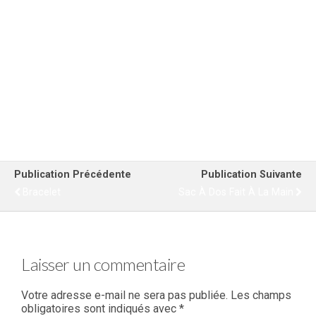
Jeton caddie
Sac à dos fait à la main
page
du
2,00
€
20,00
€
produit
Ajouter au panier
Ajouter au panier
Publication Précédente
Publication Suivante
Bracelet
Sac À Dos Fait À La Main
Laisser un commentaire
Votre adresse e-mail ne sera pas publiée.
Les champs
obligatoires sont indiqués avec
*