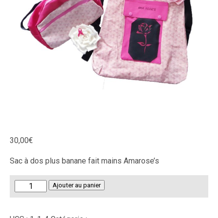
30,00
€
Sac à dos plus banane fait mains Amarose’s
quantité
Ajouter au panier
de
Sac