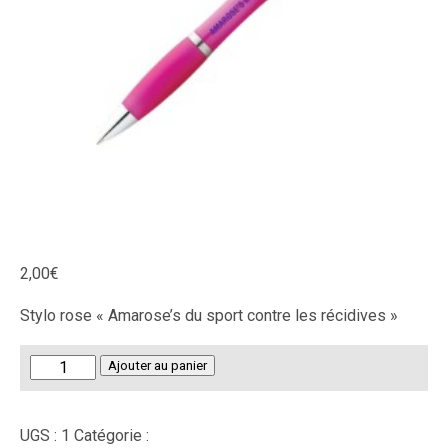
2,00
€
Stylo rose « Amarose’s du sport contre les récidives »
quantité
Ajouter au panier
de
Stylo
UGS :
1
Catégorie :
Non classé
rose