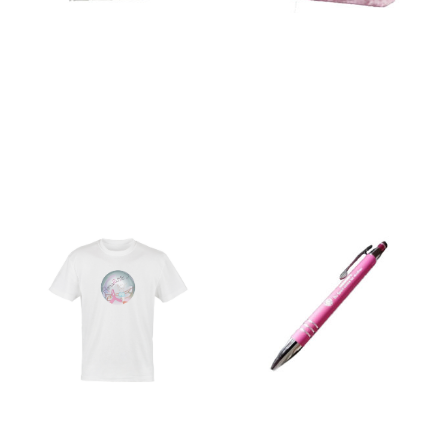
Sac
Sac à dos fait à la main
5,00
€
20,00
€
Ajouter au panier
Ajouter au panier
Tee-shirt
Stylo rose avec embout pour