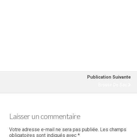
tablette
15,00
€
3,00
€
Ce
Choix des options
produit
Ajouter au panier
a
plusieurs
variations.
Les
options
peuvent
Publication Suivante
être
Brosse De Sac
choisies
sur
la
Laisser un commentaire
page
du
Votre adresse e-mail ne sera pas publiée.
Les champs
produit
obligatoires sont indiqués avec
*