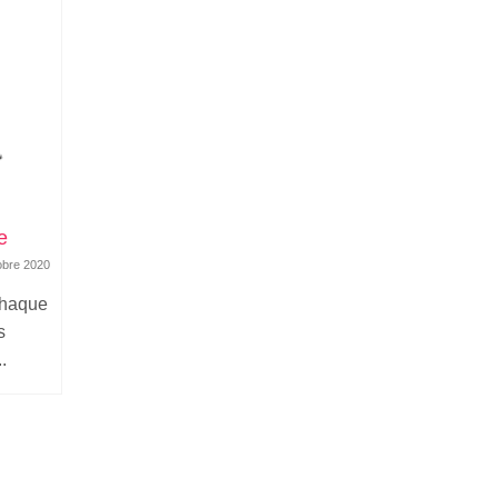
e
obre 2020
Chaque
s
.