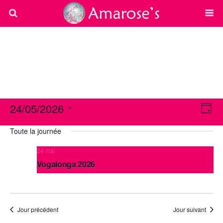
24/05/2026
Navi
Navi
Jour
de
par
Sélectionnez
vues
une
Toute la journée
cons
Évè
date.
24 mai
Vogalonga 2026
Venise
St Mark's square, Venice
Jour précédent
Jour suivant