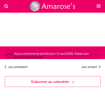
Aucun évènements planifié pour 10 août 2026. Passer aux
évènements suivants
.
Jour précédent
Jour suivant
10/08/2026
Navi
Navi
Jour
de
par
Sélectionnez
vues
une
S’abonner au calendrier
cons
Évè
date.