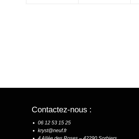
Contactez-nous :
06 12 53 15 25
kryst@neuf.fr
4 Allée des Roses –
42290 Sorbiers