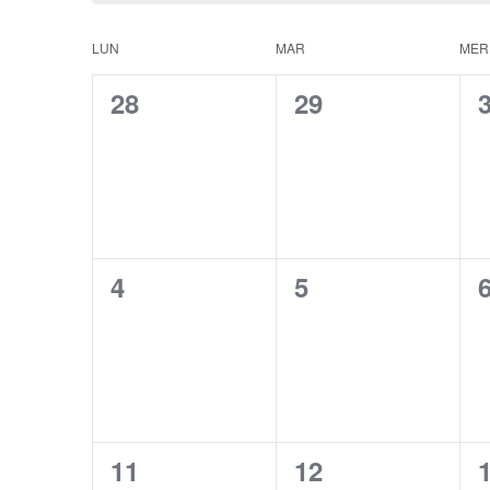
LUN
MAR
MER
Calendrier
0
0
28
29
de
évènement,
évènement,
Évènements
0
0
4
5
évènement,
évènement,
0
0
11
12