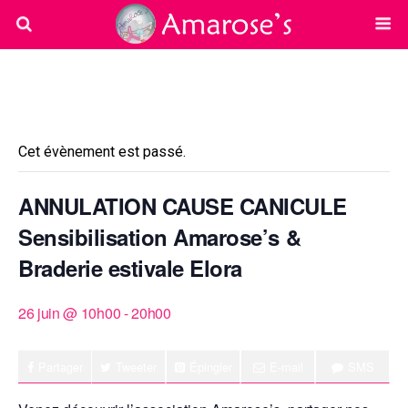
« Tous les Évènements
Cet évènement est passé.
ANNULATION CAUSE CANICULE
Sensibilisation Amarose’s &
Braderie estivale Elora
26 juin @ 10h00
-
20h00
Partager
Tweeter
Épingler
E-mail
SMS