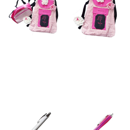
Sac à dos + banane fait à la
Sac à dos fait à la main
main
20,00
€
30,00
€
Ajouter au panier
Ajouter au panier